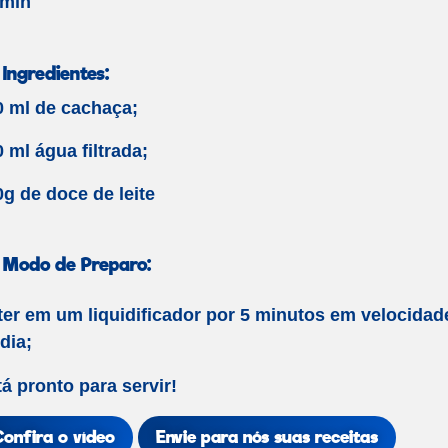
 min
Ingredientes:
0 ml de cachaça;
 ml água filtrada;
g de doce de leite
Modo de Preparo:
ter em um liquidificador por 5 minutos em velocidad
dia;
á pronto para servir!
Confira o vídeo
Envie para nós suas receitas