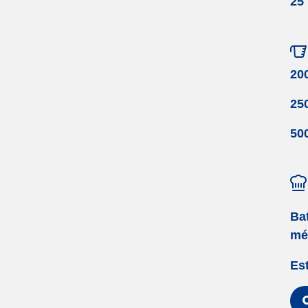
25
20
250
500
Ba
mé
Est