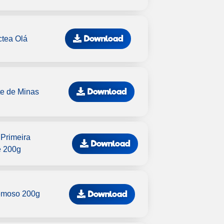
Download
ctea Olá
Download
te de Minas
 Primeira
Download
e 200g
Download
emoso 200g