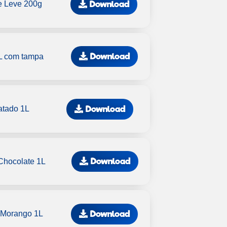
Download
e Leve 200g
Download
1L com tampa
Download
atado 1L
Download
Chocolate 1L
Download
 Morango 1L