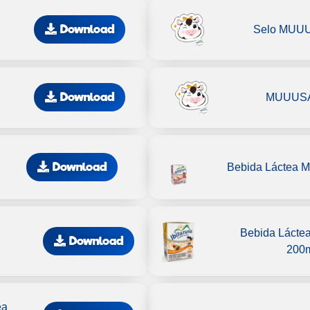
Download
Selo MUUU
Download
MUUUSA
Download
Bebida Láctea 
Bebida Láctea
Download
200
ea