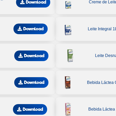
Download
Creme de Leit
Download
Leite Integral 
Download
Leite Desn
Download
Bebida Láctea 
Download
Bebida Láctea