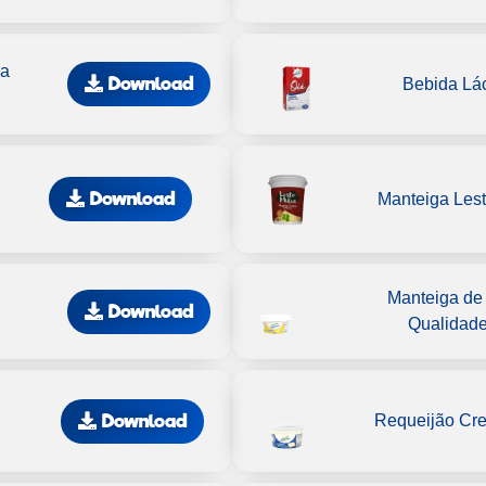
na
Download
Bebida Lá
Download
Manteiga Les
Manteiga de
Download
Qualidad
Download
Requeijão Cr