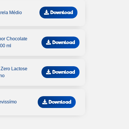
Download
rela Médio
bor Chocolate
Download
200 ml
 Zero Lactose
Download
no
Download
evissímo