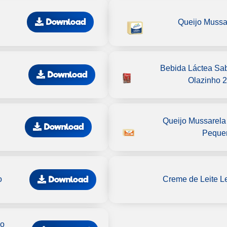
Download
Queijo Mussa
Bebida Láctea Sa
Download
Olazinho 
Queijo Mussarela
Download
Peque
Download
o
Creme de Leite L
go