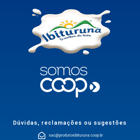
Dúvidas, reclamações ou sugestões
sac@produtosibituruna.coop.br