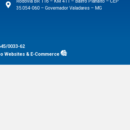
Rodovia BR 116 – KM 411 – Bairro Planalto – CEP
35.054-060 – Governador Valadares – MG
45/0033-62
co Websites & E-Commerce