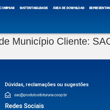
 COMPRAR
SUSTENTABILIDADE
ÁREA DE DOWNLOAD
REPRESENTA
de Município Cliente:
SA
Dúvidas, reclamações ou sugestões
sac@produtosibituruna.coop.br
Redes Sociais