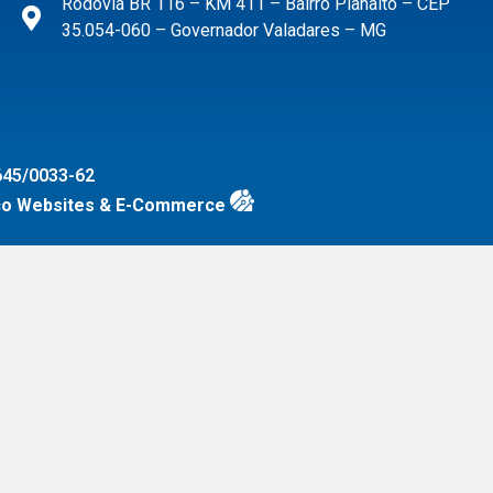
Rodovia BR 116 – KM 411 – Bairro Planalto – CEP
35.054-060 – Governador Valadares – MG
45/0033-62
co Websites & E-Commerce